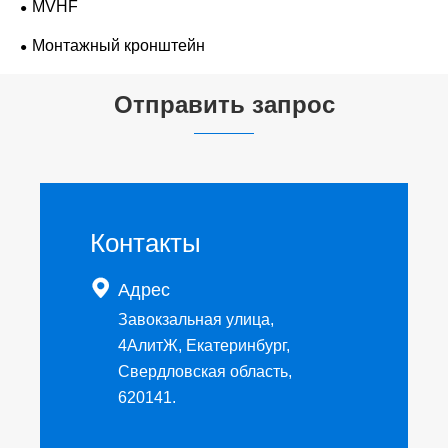
MVHF
Монтажный кронштейн
Отправить запрос
Контакты

Адрес
Завокзальная улица,
4АлитЖ, Екатеринбург,
Свердловская область,
620141.