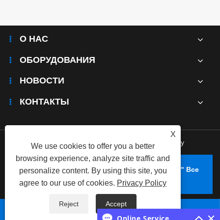
О НАС
ОБОРУДОВАНИЯ
НОВОСТИ
КОНТАКТЫ
X
Links
|
Sitemap
|
RSS
|
XML
|
Privacy Policy
We use cookies to offer you a better
browsing experience, analyze site traffic and
Авторское право © 2025 ООО "Гуанг Линг Рус" Все
personalize content. By using this site, you
Права Защищены.
agree to our use of cookies.
Privacy Policy
Reject
Accept



Online Service