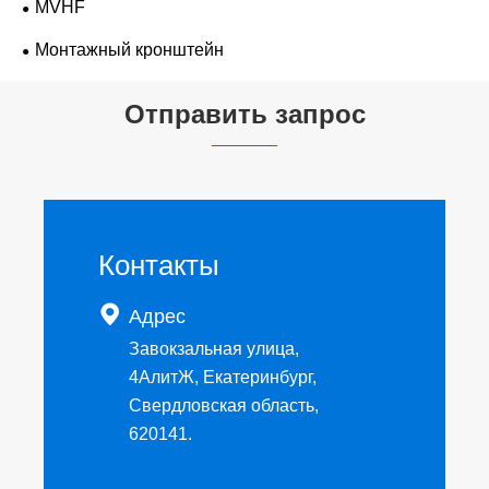
MVHF
Монтажный кронштейн
Отправить запрос
Контакты

Адрес
Завокзальная улица,
4АлитЖ, Екатеринбург,
Свердловская область,
620141.