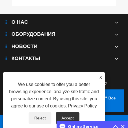
О НАС
ОБОРУДОВАНИЯ
НОВОСТИ
КОНТАКТЫ
X
Links
|
Sitemap
|
RSS
|
XML
|
Privacy Policy
We use cookies to offer you a better
browsing experience, analyze site traffic and
Авторское право © 2025 ООО "Гуанг Линг Рус" Все
personalize content. By using this site, you
Права Защищены.
agree to our use of cookies.
Privacy Policy
Reject
Accept



Online Service