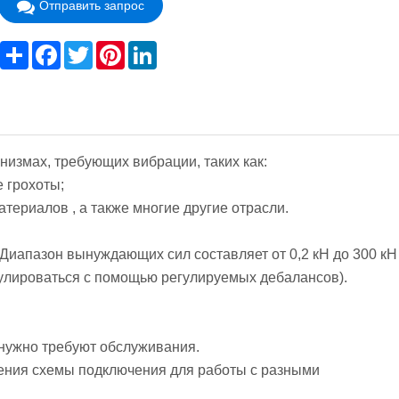
Отправить запрос
Share
Facebook
Twitter
Pinterest
LinkedIn
низмах, требующих вибрации, таких как:
е грохоты;
атериалов , а также многие другие отрасли.
. Диапазон вынуждающих сил составляет от 0,2 кН до 300 кН
улироваться с помощью регулируемых дебалансов).
 нужно требуют обслуживания.
ения схемы подключения для работы с разными