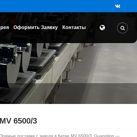
ерея
Оформить Заявку
Контакты
MV 6500/3
Прямые поставки с завода в Китае MV 6500/3. Guangling —