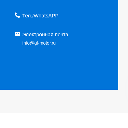

Тел.

Электронная почта
info@gl-motor.ru