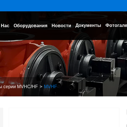
Документы
Фотогал
 Нас
Оборудования
Новости
ры серии MVHC/HF
MVHF