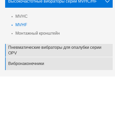

Высокочастотные вибраторы серии MVHC/HF
MVHC
MVHF
Монтажный кронштейн
Пневматические вибраторы для опалубки серии
OPV
Вибронаконечники